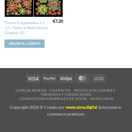
€
7,20
Flores troqueladas 6 x
12 » Nature Sketchbook
Graphic 45
AÑADIR AL CARRITO
Visa
PayPal
Stripe
MasterCard
Cash
On
LISTA DE DESEOS
CONTACTO
POLÍTICA DE COOKIES
Delivery
TÉRMINOS Y CONDICIONES
CONDICIONES GENERALES DE VENTA
AVISO LEGAL
Copyright 2026 © Creado por
www.zona.digital
Soluciones e-
commerce premium.