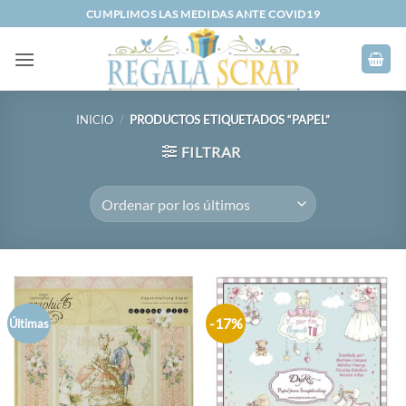
Saltar
CUMPLIMOS LAS MEDIDAS ANTE COVID19
al
contenido
INICIO
/
PRODUCTOS ETIQUETADOS “PAPEL”
FILTRAR
-17%
Últimas