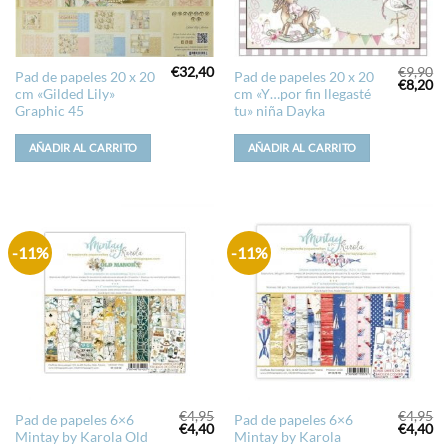
€
32,40
€
9,90
Pad de papeles 20 x 20
Pad de papeles 20 x 20
El
El
€
8,20
cm «Gilded Lily»
cm «Y…por fin llegasté
precio
pr
original
ac
Graphic 45
tu» niña Dayka
era:
es
€9,90.
€8
AÑADIR AL CARRITO
AÑADIR AL CARRITO
-11%
-11%
€
4,95
€
4,95
Pad de papeles 6×6
Pad de papeles 6×6
El
El
El
El
€
4,40
€
4,40
Mintay by Karola Old
Mintay by Karola
precio
precio
precio
pr