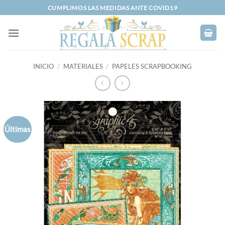
Saltar
CUMPLIMOS LAS MEDIDAS ANTE COVID19
al
contenido
INICIO
/
MATERIALES
/
PAPELES SCRAPBOOKING
Últimas