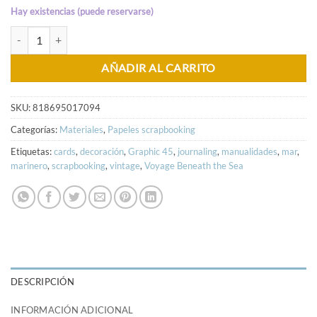
Hay existencias (puede reservarse)
Set de tarjetas Voyage Beneath the Sea Graphic 45 cantidad
AÑADIR AL CARRITO
SKU:
818695017094
Categorías:
Materiales
,
Papeles scrapbooking
Etiquetas:
cards
,
decoración
,
Graphic 45
,
journaling
,
manualidades
,
mar
,
marinero
,
scrapbooking
,
vintage
,
Voyage Beneath the Sea
DESCRIPCIÓN
INFORMACIÓN ADICIONAL