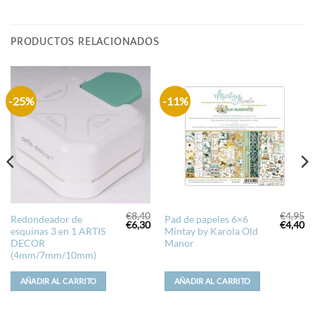
PRODUCTOS RELACIONADOS
-25%
-11%
€
8,40
€
4,95
Redondeador de
Pad de papeles 6×6
El
El
El
El
El
€
6,30
€
4,40
esquinas 3 en 1 ARTIS
Mintay by Karola Old
precio
precio
precio
precio
pr
al
actual
original
actual
original
ac
DECOR
Manor
s:
era:
es:
era:
es
(4mm/7mm/10mm)
€5,95.
€8,40.
€6,30.
€4,95.
€4
AÑADIR AL CARRITO
AÑADIR AL CARRITO